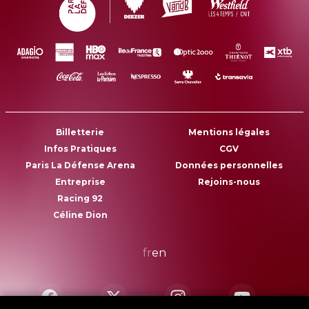
Billetterie
Mentions légales
Infos Pratiques
CGV
Paris La Défense Arena
Données personnelles
Entreprise
Rejoins-nous
Racing 92
Céline Dion
fr
en